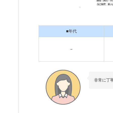
■年代
－
非常に丁