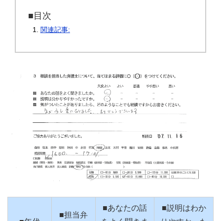
■目次
関連記事:
■あなたの話
■説明はわか
■担当弁