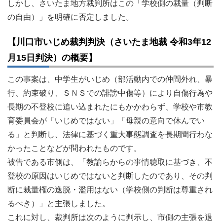
しかし、さいたま地方裁判所はこの「学校側の裁量（判断
の自由）」を明確に否定しました。
【川口市いじめ裁判判決（さいたま地裁 令和3年12
月15日判決）の概要】
この事案は、中学生がいじめ（部活動内での仲間外れ、暴
行、約束破り、ＳＮＳでの誹謗中傷等）により自傷行為や
長期の不登校に追い込まれたにもかかわらず、学校や市教
育委員会が「いじめではない」「母親の意向で休んでい
る」と判断し、法律に基づく重大事態調査を長期間行わな
かったことなどが問われたものです。
被告である市側は、「教諭らからの事情聴取に基づき、不
登校の原因はいじめではないと判断したのであり、その判
断に裁量権の逸脱・濫用はない（学校側の判断は尊重され
るべき）」と主張しました。
これに対し、裁判所は次のように判示し、市側の主張を退