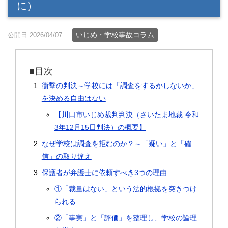
に）
いじめ・学校事故コラム
公開日:2026/04/07
■目次
衝撃の判決～学校には「調査をするかしないか」
を決める自由はない
【川口市いじめ裁判判決（さいたま地裁 令和
3年12月15日判決）の概要】
なぜ学校は調査を拒むのか？～「疑い」と「確
信」の取り違え
保護者が弁護士に依頼すべき3つの理由
①「裁量はない」という法的根拠を突きつけ
られる
②「事実」と「評価」を整理し、学校の論理