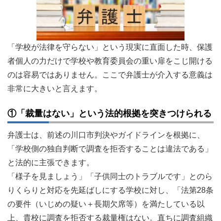
「学校が法律を守らない」という現実に直面した時、保護
者個人の力だけで学校や教育委員会の重い扉をこじ開ける
のは容易ではありません。ここで弁護士が介入する意義は
非常に大きいと言えます。
①「裁量はない」という法的根拠を突きつけられる
弁護士は、前述の川口市判決やガイドラインを根拠に、
「学校側の独自判断で調査を拒否することは違法である」
と法的に主張できます。
「様子を見ましょう」「子供同士のトラブルです」とのら
りくらりと対応を先延ばしにする学校に対し、「法第28条
の要件（いじめの疑い＋長期欠席等）を満たしている以
上、貴校に調査を拒否する裁量権はない。直ちに調査組織