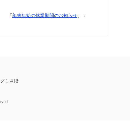
「
年末年始の休業期間のお知らせ
」
グ１４階
erved.